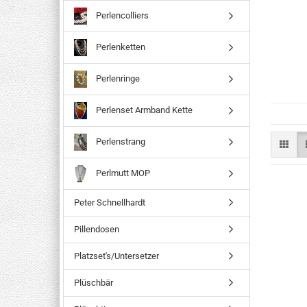
Perlencolliers
Perlenketten
Perlenringe
Perlenset Armband Kette
Perlenstrang
Perlmutt MOP
Peter Schnellhardt
Pillendosen
Platzset's/Untersetzer
Plüschbär