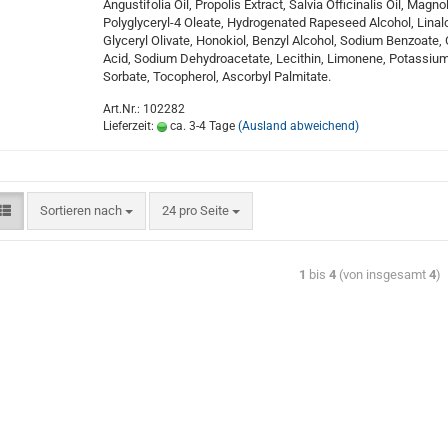
Angustifolia Oil, Propolis Extract, Salvia Officinalis Oil, Magnol
Polyglyceryl-4 Oleate, Hydrogenated Rapeseed Alcohol, Linalo
Glyceryl Olivate, Honokiol, Benzyl Alcohol, Sodium Benzoate, C
Acid, Sodium Dehydroacetate, Lecithin, Limonene, Potassiu
Sorbate, Tocopherol, Ascorbyl Palmitate.
Art.Nr.: 102282
Lieferzeit:
ca. 3-4 Tage
(Ausland abweichend)
Sortieren nach
24 pro Seite
1
bis
4
(von insgesamt
4
)