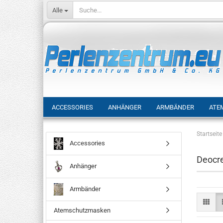
Alle
ACCESSORIES
ANHÄNGER
ARMBÄNDER
ATE
Startseite
Accessories
Deocr
Anhänger
Armbänder
Atemschutzmasken