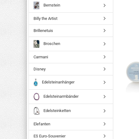
Bernstein
Billy the Artist
Brillenetuis
Broschen
Carmani
Disney
Edelsteinanhänger
Edelsteinarmbänder
Edelsteinketten
Elefanten
ES Euro-Souvenier