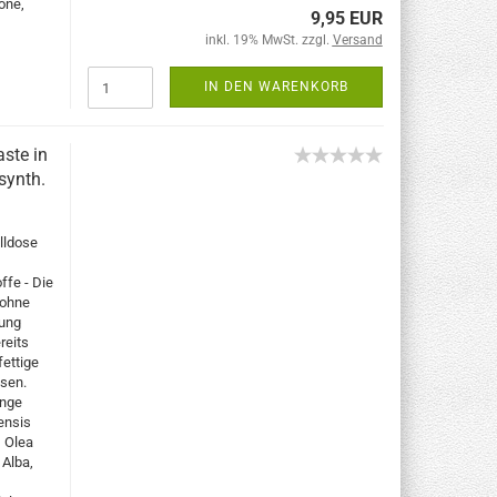
one,
9,95 EUR
inkl. 19% MwSt. zzgl.
Versand
IN DEN WARENKORB
ste in
synth.
lldose
ffe - Die
 ohne
rung
reits
fettige
ssen.
enge
ensis
, Olea
 Alba,