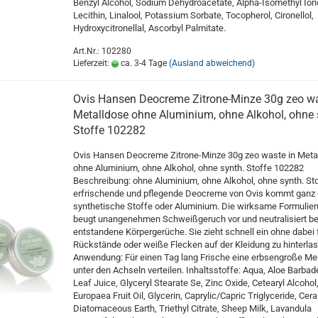
Benzyl Alcohol, Sodium Dehydroacetate, Alpha-Isomethyl Ion
Lecithin, Linalool, Potassium Sorbate, Tocopherol, Cironellol,
Hydroxycitronellal, Ascorbyl Palmitate.
Art.Nr.: 102280
Lieferzeit:
ca. 3-4 Tage
(Ausland abweichend)
Ovis Hansen Deocreme Zitrone-Minze 30g zeo wa
Metalldose ohne Aluminium, ohne Alkohol, ohne 
Stoffe 102282
Ovis Hansen Deocreme Zitrone-Minze 30g zeo waste in Meta
ohne Aluminium, ohne Alkohol, ohne synth. Stoffe 102282
Beschreibung: ohne Aluminium, ohne Alkohol, ohne synth. Sto
erfrischende und pflegende Deocreme von Ovis kommt ganz
synthetische Stoffe oder Aluminium. Die wirksame Formulie
beugt unangenehmen Schweißgeruch vor und neutralisiert be
entstandene Körpergerüche. Sie zieht schnell ein ohne dabei 
Rückstände oder weiße Flecken auf der Kleidung zu hinterla
Anwendung: Für einen Tag lang Frische eine erbsengroße M
unter den Achseln verteilen. Inhaltsstoffe: Aqua, Aloe Barbad
Leaf Juice, Glyceryl Stearate Se, Zinc Oxide, Cetearyl Alcohol
Europaea Fruit Oil, Glycerin, Caprylic/Capric Triglyceride, Cera
Diatomaceous Earth, Triethyl Citrate, Sheep Milk, Lavandula