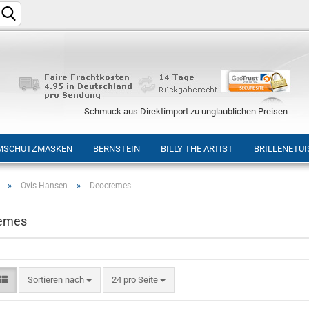
Schmuck aus Direktimport zu unglaublichen Preisen
MSCHUTZMASKEN
BERNSTEIN
BILLY THE ARTIST
BRILLENETUI
»
»
Ovis Hansen
Deocremes
Konto e
emes
Passwo
Sortieren nach
24 pro Seite