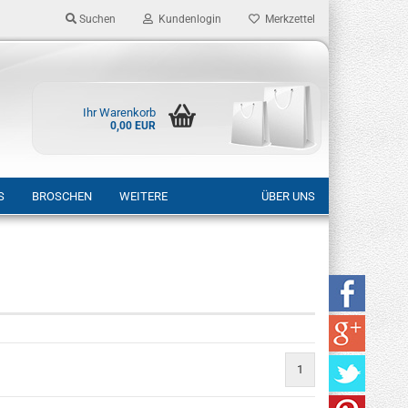
Suchen
Kundenlogin
Merkzettel
Ihr Warenkorb
0,00 EUR
S
BROSCHEN
WEITERE
ÜBER UNS
rstellen
rt vergessen?
1