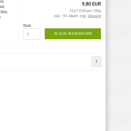
ol,
9,80 EUR
ol,
32,67 EUR pro 100g
itric
inkl. 19% MwSt. zzgl.
Versand
m
Stck:
IN DEN WARENKORB
1