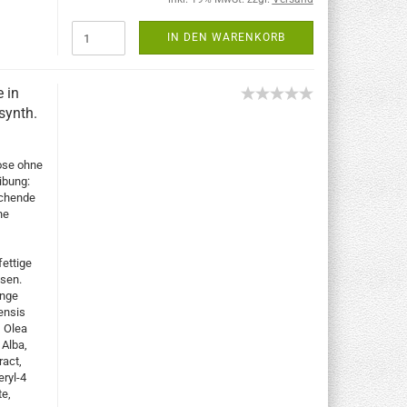
IN DEN WARENKORB
 in
synth.
ose ohne
ibung:
schende
he
fettige
ssen.
enge
ensis
, Olea
 Alba,
ract,
ryl-4
te,