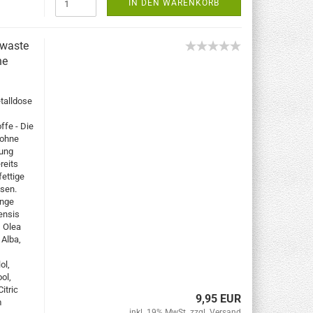
IN DEN WARENKORB
 waste
ne
talldose
ffe - Die
 ohne
rung
reits
fettige
ssen.
enge
ensis
, Olea
 Alba,
ol,
ol,
itric
9,95 EUR
m
inkl. 19% MwSt. zzgl.
Versand