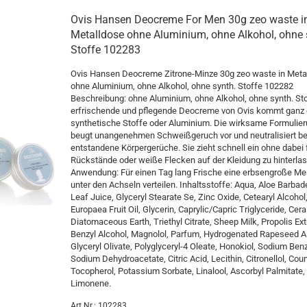
Ovis Hansen Deocreme For Men 30g zeo waste i
Metalldose ohne Aluminium, ohne Alkohol, ohne 
Stoffe 102283
Ovis Hansen Deocreme Zitrone-Minze 30g zeo waste in Meta
ohne Aluminium, ohne Alkohol, ohne synth. Stoffe 102282
Beschreibung: ohne Aluminium, ohne Alkohol, ohne synth. Sto
erfrischende und pflegende Deocreme von Ovis kommt ganz
synthetische Stoffe oder Aluminium. Die wirksame Formulie
beugt unangenehmen Schweißgeruch vor und neutralisiert be
entstandene Körpergerüche. Sie zieht schnell ein ohne dabei 
Rückstände oder weiße Flecken auf der Kleidung zu hinterla
Anwendung: Für einen Tag lang Frische eine erbsengroße M
unter den Achseln verteilen. Inhaltsstoffe: Aqua, Aloe Barbad
Leaf Juice, Glyceryl Stearate Se, Zinc Oxide, Cetearyl Alcohol
Europaea Fruit Oil, Glycerin, Caprylic/Capric Triglyceride, Cera
Diatomaceous Earth, Triethyl Citrate, Sheep Milk, Propolis Ext
Benzyl Alcohol, Magnolol, Parfum, Hydrogenated Rapeseed Al
Glyceryl Olivate, Polyglyceryl-4 Oleate, Honokiol, Sodium Ben
Sodium Dehydroacetate, Citric Acid, Lecithin, Citronellol, Cou
Tocopherol, Potassium Sorbate, Linalool, Ascorbyl Palmitate, C
Limonene.
Art.Nr.: 102283