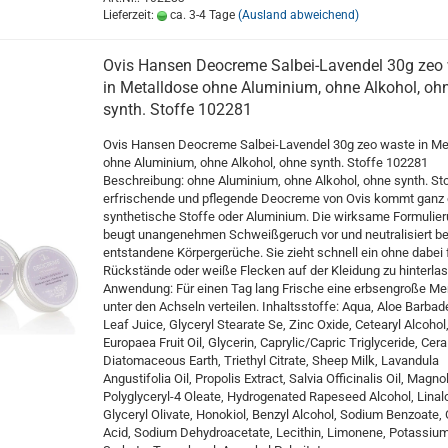
Lieferzeit:
ca. 3-4 Tage
(Ausland abweichend)
Ovis Hansen Deocreme Salbei-Lavendel 30g zeo
in Metalldose ohne Aluminium, ohne Alkohol, oh
synth. Stoffe 102281
Ovis Hansen Deocreme Salbei-Lavendel 30g zeo waste in Me
ohne Aluminium, ohne Alkohol, ohne synth. Stoffe 102281
Beschreibung: ohne Aluminium, ohne Alkohol, ohne synth. Sto
erfrischende und pflegende Deocreme von Ovis kommt ganz
synthetische Stoffe oder Aluminium. Die wirksame Formulie
beugt unangenehmen Schweißgeruch vor und neutralisiert be
entstandene Körpergerüche. Sie zieht schnell ein ohne dabei 
Rückstände oder weiße Flecken auf der Kleidung zu hinterla
Anwendung: Für einen Tag lang Frische eine erbsengroße M
unter den Achseln verteilen. Inhaltsstoffe: Aqua, Aloe Barbad
Leaf Juice, Glyceryl Stearate Se, Zinc Oxide, Cetearyl Alcohol
Europaea Fruit Oil, Glycerin, Caprylic/Capric Triglyceride, Cera
Diatomaceous Earth, Triethyl Citrate, Sheep Milk, Lavandula
Angustifolia Oil, Propolis Extract, Salvia Officinalis Oil, Magnol
Polyglyceryl-4 Oleate, Hydrogenated Rapeseed Alcohol, Linalo
Glyceryl Olivate, Honokiol, Benzyl Alcohol, Sodium Benzoate, C
Acid, Sodium Dehydroacetate, Lecithin, Limonene, Potassiu