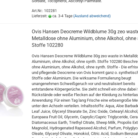
Sorbate, Tocopherol, Ascorbyl Palmitate.
Art.Nr.: 102281
Lieferzeit:
ca. 3-4 Tage
(Ausland abweichend)
Ovis Hansen Deocreme Wildblume 30g zeo waste
Metalldose ohne Aluminium, ohne Alkohol, ohne 
Stoffe 102280
Ovis Hansen Deocreme Wildblume 30g zeo waste in Metalld
Aluminium, ohne Alkohol, ohne synth. Stoffe 102280 Beschre
ohne Aluminium, ohne Alkohol, ohne synth. Stoffe - Die erfri
und pflegende Deocreme von Ovis kommt ganz o. synthetisc
Stoffe oder Aluminium. Die wirksame Formulierung beugt
unangenehmen Schweißgeruch vor und neutralisiert bereits
entstandene Körpergerüche. Sie zieht schnell ein ohne dabei 
Rückstände oder weiße Flecken auf der Kleidung zu hinterla
Anwendung: Für einen Tag lang Frische eine erbsengroße M
unter den Achseln verteilen. Inhaltsstoffe: Aqua, Aloe Barbad
Leaf Juice, Glyceryl Stearate Se, Zinc Oxide, Cetearyl Alcohol
Europaea Fruit Oil, Glycerin, Caprylic/Capric Triglyceride, Cera
Diatomaceous Earth, Triethyl Citrate, Sheep Milk, Propolis Ext
Magnolol, Hydrogenated Rapeseed Alcohol, Parfum, Polyglyce
Oleate, Glyceryl Olivate, Honokiol, Citric Acid, Sodium Benzoa