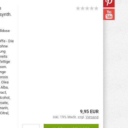
n
synth.
lldose
ffe - Die
 ohne
rung
reits
fettige
ssen.
enge
ensis
, Olea
 Alba,
ract,
cohol,
zoate,
marin,
9,95 EUR
itral,
inkl. 19% MwSt. zzgl.
Versand