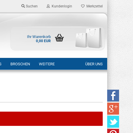
Suchen
Kundenlogin
Merkzettel
Ihr Warenkorb
0,00 EUR
S
BROSCHEN
WEITERE
ÜBER UNS
rstellen
rt vergessen?