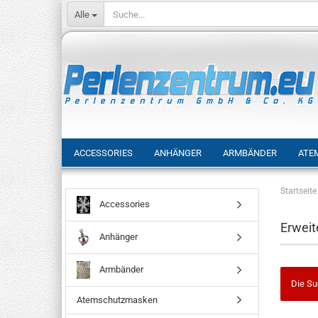
Alle
ACCESSORIES
ANHÄNGER
ARMBÄNDER
ATE
Startseite
Accessories
Erweit
Anhänger
Armbänder
Die Su
Atemschutzmasken