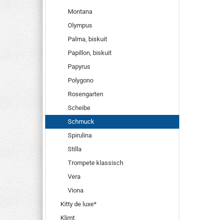
Montana
Olympus
Palma, biskuit
Papillon, biskuit
Papyrus
Polygono
Rosengarten
Scheibe
Schmuck
Spirulina
Stilla
Trompete klassisch
Vera
Viona
Kitty de luxe*
Klimt