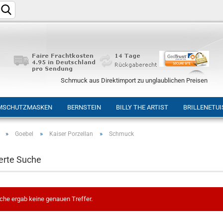
Schmuck aus Direktimport zu unglaublichen Preisen
MSCHUTZMASKEN
BERNSTEIN
BILLY THE ARTIST
BRILLENETUI
»
»
»
Goebel
Kaiser Porzellan
Schmuck
Konto e
erte Suche
Passwo
che ergab keine genauen Treffer.