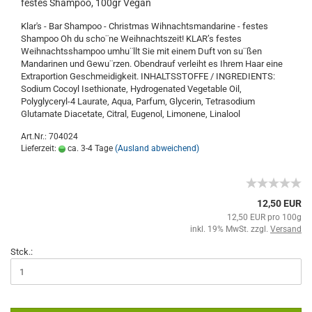
festes Shampoo, 100gr Vegan
Klar's - Bar Shampoo - Christmas Wihnachtsmandarine - festes
Shampoo Oh du scho¨ne Weihnachtszeit! KLAR’s festes
Weihnachtsshampoo umhu¨llt Sie mit einem Duft von su¨ßen
Mandarinen und Gewu¨rzen. Obendrauf verleiht es Ihrem Haar eine
Extraportion Geschmeidigkeit. INHALTSSTOFFE / INGREDIENTS:
Sodium Cocoyl Isethionate, Hydrogenated Vegetable Oil,
Polyglyceryl-4 Laurate, Aqua, Parfum, Glycerin, Tetrasodium
Glutamate Diacetate, Citral, Eugenol, Limonene, Linalool
Art.Nr.: 704024
Lieferzeit:
ca. 3-4 Tage
(Ausland abweichend)
12,50 EUR
12,50 EUR pro 100g
inkl. 19% MwSt. zzgl.
Versand
Stck.: