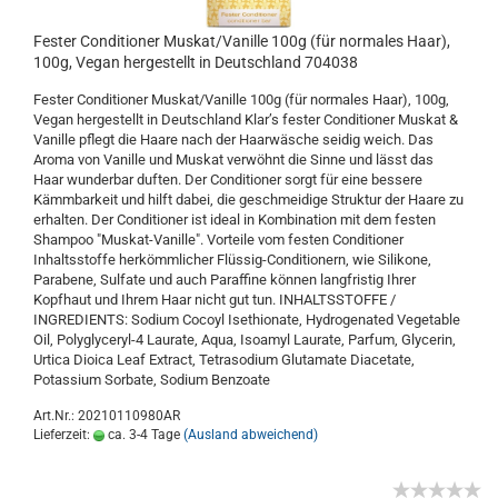
Fester Conditioner Muskat/Vanille 100g (für normales Haar),
100g, Vegan hergestellt in Deutschland 704038
Fester Conditioner Muskat/Vanille 100g (für normales Haar), 100g,
Vegan hergestellt in Deutschland Klar’s fester Conditioner Muskat &
Vanille pflegt die Haare nach der Haarwäsche seidig weich. Das
Aroma von Vanille und Muskat verwöhnt die Sinne und lässt das
Haar wunderbar duften. Der Conditioner sorgt für eine bessere
Kämmbarkeit und hilft dabei, die geschmeidige Struktur der Haare zu
erhalten. Der Conditioner ist ideal in Kombination mit dem festen
Shampoo "Muskat-Vanille". Vorteile vom festen Conditioner
Inhaltsstoffe herkömmlicher Flüssig-Conditionern, wie Silikone,
Parabene, Sulfate und auch Paraffine können langfristig Ihrer
Kopfhaut und Ihrem Haar nicht gut tun. INHALTSSTOFFE /
INGREDIENTS: Sodium Cocoyl Isethionate, Hydrogenated Vegetable
Oil, Polyglyceryl-4 Laurate, Aqua, Isoamyl Laurate, Parfum, Glycerin,
Urtica Dioica Leaf Extract, Tetrasodium Glutamate Diacetate,
Potassium Sorbate, Sodium Benzoate
Art.Nr.: 20210110980AR
Lieferzeit:
ca. 3-4 Tage
(Ausland abweichend)