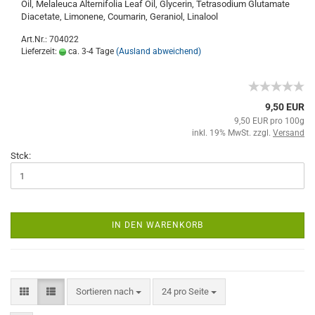
Oil, Melaleuca Alternifolia Leaf Oil, Glycerin, Tetrasodium Glutamate
Diacetate, Limonene, Coumarin, Geraniol, Linalool
Art.Nr.: 704022
Lieferzeit:
ca. 3-4 Tage
(Ausland abweichend)
9,50 EUR
9,50 EUR pro 100g
inkl. 19% MwSt. zzgl.
Versand
Stck:
IN DEN WARENKORB
Sortieren nach
24 pro Seite