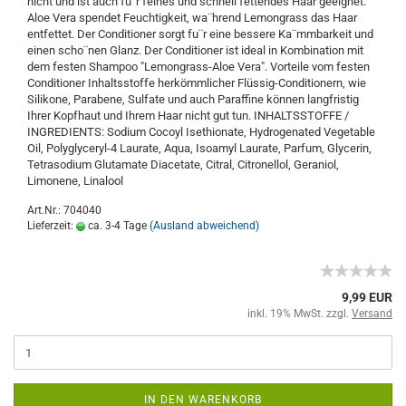
nicht und ist auch fu¨r feines und schnell fettendes Haar geeignet.
Aloe Vera spendet Feuchtigkeit, wa¨hrend Lemongrass das Haar
entfettet. Der Conditioner sorgt fu¨r eine bessere Ka¨mmbarkeit und
einen scho¨nen Glanz. Der Conditioner ist ideal in Kombination mit
dem festen Shampoo "Lemongrass-Aloe Vera". Vorteile vom festen
Conditioner Inhaltsstoffe herkömmlicher Flüssig-Conditionern, wie
Silikone, Parabene, Sulfate und auch Paraffine können langfristig
Ihrer Kopfhaut und Ihrem Haar nicht gut tun. INHALTSSTOFFE /
INGREDIENTS: Sodium Cocoyl Isethionate, Hydrogenated Vegetable
Oil, Polyglyceryl-4 Laurate, Aqua, Isoamyl Laurate, Parfum, Glycerin,
Tetrasodium Glutamate Diacetate, Citral, Citronellol, Geraniol,
Limonene, Linalool
Art.Nr.: 704040
Lieferzeit:
ca. 3-4 Tage
(Ausland abweichend)
9,99 EUR
inkl. 19% MwSt. zzgl.
Versand
IN DEN WARENKORB