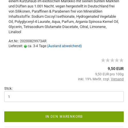
einem Kurzurlaub im exotischen Marokko mit seinen bunten Märkten
und Düften aus 1.001 Nacht. vegan hergestellt in Deutschland frei
von Silikonen, Paraffinen & Parabenen frei von Mineralölen
Inhaltsstoffe: Sodium Cocoyl Isethionate, Hydrogenated Vegetable
Oil, Polyglyceryl-4 Laurate, Aqua, Parfum, Argania Spinosa Kernel Oil,
Glycerin, Tetrasodium Glutamate Diacetate, Citral, Limonene,
Linalool
Art.Nr.: 20200829973AR
Lieferzeit:
ca. 3-4 Tage
(Ausland abweichend)
9,50 EUR
9,50 EUR pro 100g
inkl. 19% MwSt. zzgl.
Versand
Stck:
IN DEN WARENKORB