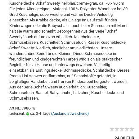
Kuscheldecke Schaf Sweety, hellblau/creme/grau, ca. 70 x 90 cm
Für jedes Alter geeignet. Material: 100 % Polyester. Waschbar bei 30
Grad Kuschelige, superweiche und warme Decke Vielseitig
einsetzbar: Als Krabbeldecke, als Einlage im Laufstall, für den
Kinderwagen oder die Babyschale - auch beim Schmusen mit Mami
hält sie warm und schenkt Geborgenheit Aus der Serie "Schaf
Sweety" auch auf amazon erhältlich: Kuscheldecke,
Schmusekissen, Kuscheltier, Schmusetuch, Rassel Kuscheldecke
Schaf Sweety: Niedlich, niedlicher am niedlichsten. Unsere
wunderschöne Serie für die Kleinen. Diese Schmusedecke in
freundlichen und kindgerechten Farben wird sich als praktischer
Begleiter für zu Hause und unterwegs erweisen. Vielseitig
einsetzbar: als Erstlingsdecke, Schmusedecke, Schlafdecke. Dieses
Produkt ist schwer entflammbar, auf Schadstoffe getestet, in
sorgfältiger Handarbeit und frei von Kinderarbeit hergestellt worden.
Aus der Serie Schaf Sweety auch erhältlich: Kuscheltier,
Schmusetuch, Rassel, Babyschuhe, Lätzchen, Kuscheldecke und
Schmusekissen.
Art.Nr.: 7986-IW
Lieferzeit:
ca. 3-4 Tage
(Ausland abweichend)
24,00 EUR