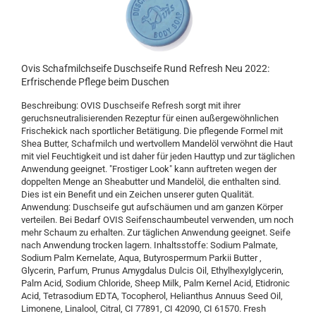
Ovis Schafmilchseife Duschseife Rund Refresh Neu 2022:
Erfrischende Pflege beim Duschen
Beschreibung: OVIS Duschseife Refresh sorgt mit ihrer
geruchsneutralisierenden Rezeptur für einen außergewöhnlichen
Frischekick nach sportlicher Betätigung. Die pflegende Formel mit
Shea Butter, Schafmilch und wertvollem Mandelöl verwöhnt die Haut
mit viel Feuchtigkeit und ist daher für jeden Hauttyp und zur täglichen
Anwendung geeignet. "Frostiger Look" kann auftreten wegen der
doppelten Menge an Sheabutter und Mandelöl, die enthalten sind.
Dies ist ein Benefit und ein Zeichen unserer guten Qualität.
Anwendung: Duschseife gut aufschäumen und am ganzen Körper
verteilen. Bei Bedarf OVIS Seifenschaumbeutel verwenden, um noch
mehr Schaum zu erhalten. Zur täglichen Anwendung geeignet. Seife
nach Anwendung trocken lagern. Inhaltsstoffe: Sodium Palmate,
Sodium Palm Kernelate, Aqua, Butyrospermum Parkii Butter ,
Glycerin, Parfum, Prunus Amygdalus Dulcis Oil, Ethylhexylglycerin,
Palm Acid, Sodium Chloride, Sheep Milk, Palm Kernel Acid, Etidronic
Acid, Tetrasodium EDTA, Tocopherol, Helianthus Annuus Seed Oil,
Limonene, Linalool, Citral, CI 77891, CI 42090, CI 61570. Fresh