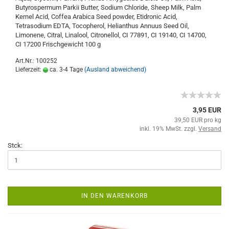
Butyrospermum Parkii Butter, Sodium Chloride, Sheep Milk, Palm
Kernel Acid, Coffea Arabica Seed powder, Etidronic Acid,
Tetrasodium EDTA, Tocopherol, Helianthus Annuus Seed Oil,
Limonene, Citral, Linalool, Citronellol, CI 77891, CI 19140, CI 14700,
CI 17200 Frischgewicht 100 g
Art.Nr.: 100252
Lieferzeit:
ca. 3-4 Tage
(Ausland abweichend)
3,95 EUR
39,50 EUR pro kg
inkl. 19% MwSt. zzgl.
Versand
Stck:
IN DEN WARENKORB