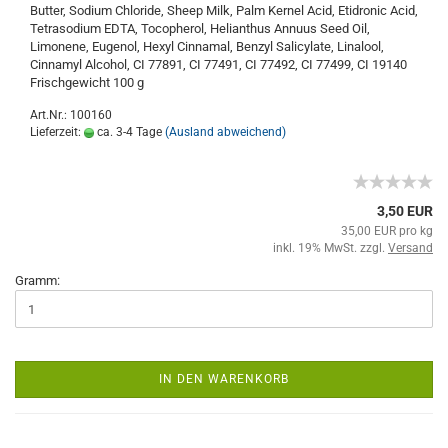
Butter, Sodium Chloride, Sheep Milk, Palm Kernel Acid, Etidronic Acid,
Tetrasodium EDTA, Tocopherol, Helianthus Annuus Seed Oil,
Limonene, Eugenol, Hexyl Cinnamal, Benzyl Salicylate, Linalool,
Cinnamyl Alcohol, CI 77891, CI 77491, CI 77492, CI 77499, CI 19140
Frischgewicht 100 g
Art.Nr.: 100160
Lieferzeit:
ca. 3-4 Tage
(Ausland abweichend)
3,50 EUR
35,00 EUR pro kg
inkl. 19% MwSt. zzgl.
Versand
Gramm:
IN DEN WARENKORB