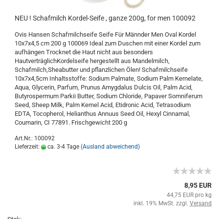
NEU ! Schafmilch Kordel-Seife , ganze 200g, for men 100092
Ovis Hansen Schafmilchseife Seife Für Männder Men Oval Kordel
10x7x4,5 cm 200 g 100069 Ideal zum Duschen mit einer Kordel zum
aufhängen Trocknet die Haut nicht aus besonders
HautverträglichKordelseife hergestellt aus Mandelmilch,
Schafmilch,Sheabutter und pflanzlichen Ölen! Schafmilchseife
10x7x4,5cm Inhaltsstoffe: Sodium Palmate, Sodium Palm Kernelate,
Aqua, Glycerin, Parfum, Prunus Amygdalus Dulcis Oil, Palm Acid,
Butyrospermum Parkii Butter, Sodium Chloride, Papaver Somniferum
Seed, Sheep Milk, Palm Kernel Acid, Etidronic Acid, Tetrasodium
EDTA, Tocopherol, Helianthus Annuus Seed Oil, Hexyl Cinnamal,
Coumarin, CI 77891. Frischgewicht 200 g
Art.Nr.: 100092
Lieferzeit:
ca. 3-4 Tage
(Ausland abweichend)
8,95 EUR
44,75 EUR pro kg
inkl. 19% MwSt. zzgl.
Versand