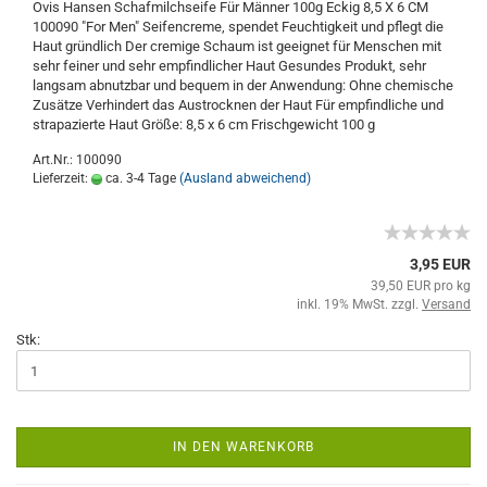
Ovis Hansen Schafmilchseife Für Männer 100g Eckig 8,5 X 6 CM
100090 "For Men" Seifencreme, spendet Feuchtigkeit und pflegt die
Haut gründlich Der cremige Schaum ist geeignet für Menschen mit
sehr feiner und sehr empfindlicher Haut Gesundes Produkt, sehr
langsam abnutzbar und bequem in der Anwendung: Ohne chemische
Zusätze Verhindert das Austrocknen der Haut Für empfindliche und
strapazierte Haut Größe: 8,5 x 6 cm Frischgewicht 100 g
Art.Nr.: 100090
Lieferzeit:
ca. 3-4 Tage
(Ausland abweichend)
3,95 EUR
39,50 EUR pro kg
inkl. 19% MwSt. zzgl.
Versand
Stk:
IN DEN WARENKORB