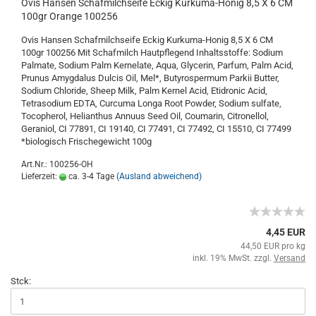
Ovis Hansen Schafmilchseife Eckig Kurkuma-Honig 8,5 X 6 CM
100gr Orange 100256
Ovis Hansen Schafmilchseife Eckig Kurkuma-Honig 8,5 X 6 CM
100gr 100256 Mit Schafmilch Hautpflegend Inhaltsstoffe: Sodium
Palmate, Sodium Palm Kernelate, Aqua, Glycerin, Parfum, Palm Acid,
Prunus Amygdalus Dulcis Oil, Mel*, Butyrospermum Parkii Butter,
Sodium Chloride, Sheep Milk, Palm Kernel Acid, Etidronic Acid,
Tetrasodium EDTA, Curcuma Longa Root Powder, Sodium sulfate,
Tocopherol, Helianthus Annuus Seed Oil, Coumarin, Citronellol,
Geraniol, CI 77891, CI 19140, CI 77491, CI 77492, CI 15510, CI 77499
*biologisch Frischegewicht 100g
Art.Nr.: 100256-OH
Lieferzeit:
ca. 3-4 Tage
(Ausland abweichend)
4,45 EUR
44,50 EUR pro kg
inkl. 19% MwSt. zzgl.
Versand
Stck: