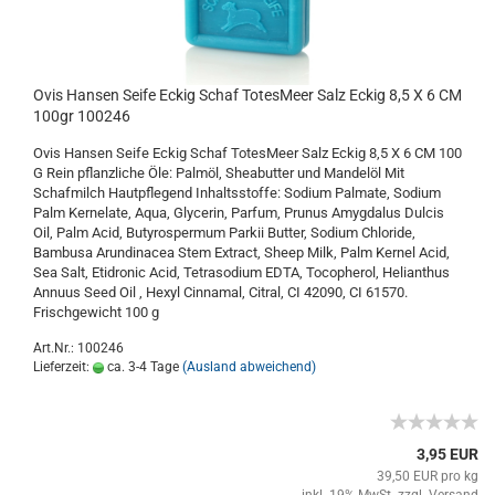
Ovis Hansen Seife Eckig Schaf TotesMeer Salz Eckig 8,5 X 6 CM
100gr 100246
Ovis Hansen Seife Eckig Schaf TotesMeer Salz Eckig 8,5 X 6 CM 100
G Rein pflanzliche Öle: Palmöl, Sheabutter und Mandelöl Mit
Schafmilch Hautpflegend Inhaltsstoffe: Sodium Palmate, Sodium
Palm Kernelate, Aqua, Glycerin, Parfum, Prunus Amygdalus Dulcis
Oil, Palm Acid, Butyrospermum Parkii Butter, Sodium Chloride,
Bambusa Arundinacea Stem Extract, Sheep Milk, Palm Kernel Acid,
Sea Salt, Etidronic Acid, Tetrasodium EDTA, Tocopherol, Helianthus
Annuus Seed Oil , Hexyl Cinnamal, Citral, CI 42090, CI 61570.
Frischgewicht 100 g
Art.Nr.: 100246
Lieferzeit:
ca. 3-4 Tage
(Ausland abweichend)
3,95 EUR
39,50 EUR pro kg