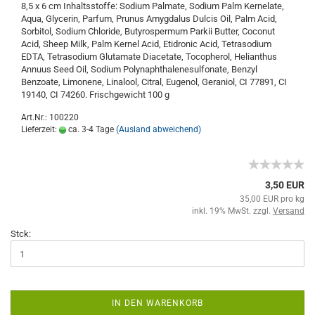
8,5 x 6 cm Inhaltsstoffe: Sodium Palmate, Sodium Palm Kernelate,
Aqua, Glycerin, Parfum, Prunus Amygdalus Dulcis Oil, Palm Acid,
Sorbitol, Sodium Chloride, Butyrospermum Parkii Butter, Coconut
Acid, Sheep Milk, Palm Kernel Acid, Etidronic Acid, Tetrasodium
EDTA, Tetrasodium Glutamate Diacetate, Tocopherol, Helianthus
Annuus Seed Oil, Sodium Polynaphthalenesulfonate, Benzyl
Benzoate, Limonene, Linalool, Citral, Eugenol, Geraniol, CI 77891, CI
19140, CI 74260. Frischgewicht 100 g
Art.Nr.: 100220
Lieferzeit:
ca. 3-4 Tage
(Ausland abweichend)
3,50 EUR
35,00 EUR pro kg
inkl. 19% MwSt. zzgl.
Versand
Stck:
IN DEN WARENKORB