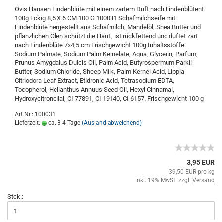
Ovis Hansen Lindenblüte mit einem zartem Duft nach Lindenblütent
100g Eckig 8,5 X 6 CM 100 G 100031 Schafmilchseife mit
Lindenblüte hergestellt aus Schafmilch, Mandelöl, Shea Butter und
pflanzlichen Ölen schützt die Haut , ist rückfettend und duftet zart
nach Lindenblüte 7x4,5 cm Frischgewicht 100g Inhaltsstoffe:
Sodium Palmate, Sodium Palm Kernelate, Aqua, Glycerin, Parfum,
Prunus Amygdalus Dulcis Oil, Palm Acid, Butyrospermum Parkii
Butter, Sodium Chloride, Sheep Milk, Palm Kernel Acid, Lippia
Citriodora Leaf Extract, Etidronic Acid, Tetrasodium EDTA,
Tocopherol, Helianthus Annuus Seed Oil, Hexyl Cinnamal,
Hydroxycitronellal, CI 77891, CI 19140, CI 6157. Frischgewicht 100 g
Art.Nr.: 100031
Lieferzeit:
ca. 3-4 Tage
(Ausland abweichend)
3,95 EUR
39,50 EUR pro kg
inkl. 19% MwSt. zzgl.
Versand
Stck.: