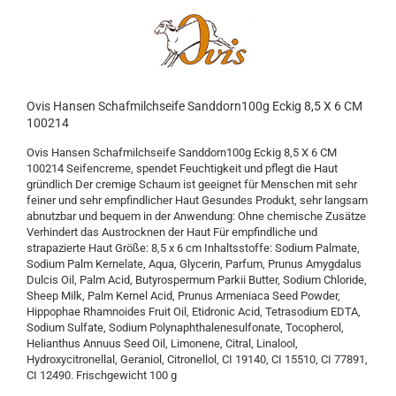
Ovis Hansen Schafmilchseife Sanddorn100g Eckig 8,5 X 6 CM
100214
Ovis Hansen Schafmilchseife Sanddorn100g Eckig 8,5 X 6 CM
100214 Seifencreme, spendet Feuchtigkeit und pflegt die Haut
gründlich Der cremige Schaum ist geeignet für Menschen mit sehr
feiner und sehr empfindlicher Haut Gesundes Produkt, sehr langsam
abnutzbar und bequem in der Anwendung: Ohne chemische Zusätze
Verhindert das Austrocknen der Haut Für empfindliche und
strapazierte Haut Größe: 8,5 x 6 cm Inhaltsstoffe: Sodium Palmate,
Sodium Palm Kernelate, Aqua, Glycerin, Parfum, Prunus Amygdalus
Dulcis Oil, Palm Acid, Butyrospermum Parkii Butter, Sodium Chloride,
Sheep Milk, Palm Kernel Acid, Prunus Armeniaca Seed Powder,
Hippophae Rhamnoides Fruit Oil, Etidronic Acid, Tetrasodium EDTA,
Sodium Sulfate, Sodium Polynaphthalenesulfonate, Tocopherol,
Helianthus Annuus Seed Oil, Limonene, Citral, Linalool,
Hydroxycitronellal, Geraniol, Citronellol, CI 19140, CI 15510, CI 77891,
CI 12490. Frischgewicht 100 g