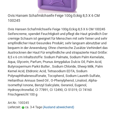
Ovis Hansen Schafmilchseife Feige 100g Eckig 8,5 X 6 CM
100245
Ovis Hansen Schafmilchseife Feige 100g Eckig 8,5 X 6 CM 100245
Seifencreme, spendet Feuchtigkeit und pflegt die Haut gründlich Der
cremige Schaum ist geeignet für Menschen mit sehr feiner und sehr
empfindlicher Haut Gesundes Produkt, sehr langsam abnutzbar und
bequem in der Anwendung: Ohne chemische Zusätze Verhindert das
Austrocknen der Haut Für empfindliche und strapazierte Haut Größe:
8,5 x 6 cm Inhaltsstoffe: Sodium Palmate, Sodium Palm Kernelate,
Aqua, Glycerin, Parfum, Prunus Amygdalus Dulcis Oil, Palm Acid,
Butyrospermum Parkii Butter , Sodium Chloride, Sheep Milk, Palm
Kernel Acid, Etidronic Acid, Tetrasodium EDTA, Sodium
Polynaphthalenesulfonate, Tocopherol, Sodium Laureth Sulfate,
Helianthus Annuus Seed Oil , O-Phenylphenol, Linalool, Alpha-
Isomethyl Ionone, Benzyl Salicylate, Geraniol, Eugenol,
Hydroxycitronellal, CI 77891, CI 12490, CI 51319, CI 74160
Frischgewicht 100 g
Art.Nr.: 100245
Lieferzeit:
ca. 3-4 Tage
(Ausland abweichend)