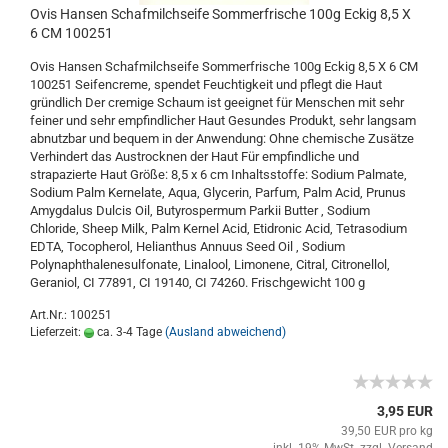
Ovis Hansen Schafmilchseife Sommerfrische 100g Eckig 8,5 X
6 CM 100251
Ovis Hansen Schafmilchseife Sommerfrische 100g Eckig 8,5 X 6 CM
100251 Seifencreme, spendet Feuchtigkeit und pflegt die Haut
gründlich Der cremige Schaum ist geeignet für Menschen mit sehr
feiner und sehr empfindlicher Haut Gesundes Produkt, sehr langsam
abnutzbar und bequem in der Anwendung: Ohne chemische Zusätze
Verhindert das Austrocknen der Haut Für empfindliche und
strapazierte Haut Größe: 8,5 x 6 cm Inhaltsstoffe: Sodium Palmate,
Sodium Palm Kernelate, Aqua, Glycerin, Parfum, Palm Acid, Prunus
Amygdalus Dulcis Oil, Butyrospermum Parkii Butter , Sodium
Chloride, Sheep Milk, Palm Kernel Acid, Etidronic Acid, Tetrasodium
EDTA, Tocopherol, Helianthus Annuus Seed Oil , Sodium
Polynaphthalenesulfonate, Linalool, Limonene, Citral, Citronellol,
Geraniol, CI 77891, CI 19140, CI 74260. Frischgewicht 100 g
Art.Nr.: 100251
Lieferzeit:
ca. 3-4 Tage
(Ausland abweichend)
3,95 EUR
39,50 EUR pro kg