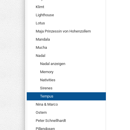
Klimt
Lighthouse
Lotus
Maja Prinzessin von Hohenzollern
Mandala
Mucha
Nadal
Nadal anzeigen
Memory
Nativities
Sirenes
Tempus
Nina & Marco
Ostern
Peter Schnellhardt
Pillendosen