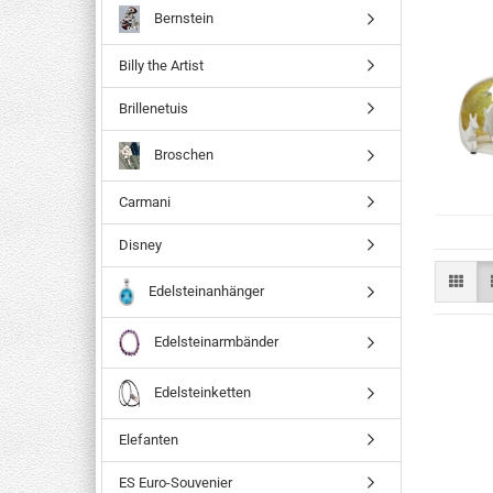
Bernstein
Billy the Artist
Brillenetuis
Broschen
Carmani
Disney
Edelsteinanhänger
Edelsteinarmbänder
Edelsteinketten
Elefanten
ES Euro-Souvenier