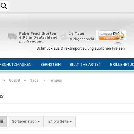
Schmuck aus Direktimport zu unglaublichen Preisen
MSCHUTZMASKEN
BERNSTEIN
BILLY THE ARTIST
BRILLENETUI
»
»
»
Goebel
Nadal
Tempus
Konto e
us
Passwo
Sortieren nach
24 pro Seite