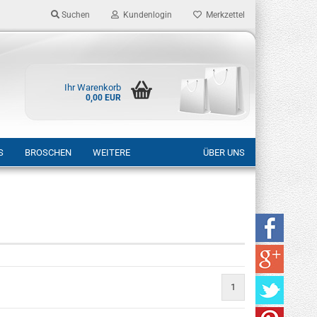
Suchen
Kundenlogin
Merkzettel
Ihr Warenkorb
0,00 EUR
S
BROSCHEN
WEITERE
ÜBER UNS
rstellen
rt vergessen?
1