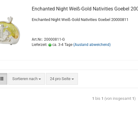
Enchanted Night Weiß-Gold Nativities Goebel 2
Enchanted Night Weiß-Gold Nativities Goebel 20000811
Art.Nr.: 20000811-G
Lieferzeit:
ca. 3-4 Tage
(Ausland abweichend)
Sortieren nach
24 pro Seite
1
bis
1
(von insgesamt
1
)