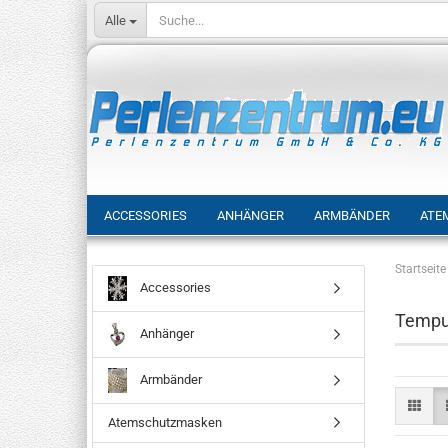
Alle
ACCESSORIES
ANHÄNGER
ARMBÄNDER
ATE
Startseite
Accessories
Temp
Anhänger
Armbänder
Atemschutzmasken