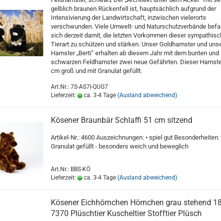
gelblich braunen Rückenfell ist, hauptsächlich aufgrund der
Intensivierung der Landwirtschaft, inzwischen vielerorts
verschwunden. Viele Umwelt- und Naturschutzverbände bef
sich derzeit damit, die letzten Vorkommen dieser sympathis
Tierart zu schützen und stärken. Unser Goldhamster und uns
Hamster „Berti“ erhalten ab diesem Jahr mit dem bunten und
schwarzen Feldhamster zwei neue Gefährten. Dieser Hamster
cm groß und mit Granulat gefüllt.
Art.Nr.: 7S-AS7I-QUG7
Lieferzeit:
ca. 3-4 Tage
(Ausland abweichend)
Kösener Braunbär Schlaffi 51 cm sitzend
Artikel-Nr.: 4600 Auszeichnungen: • spiel gut Besonderheiten:
Granulat gefüllt - besonders weich und beweglich
Art.Nr.: BBS-KÖ
Lieferzeit:
ca. 3-4 Tage
(Ausland abweichend)
Kösener Eichhörnchen Hörnchen grau stehend 1
7370 Plüschtier Kuscheltier Stofftier Plüsch