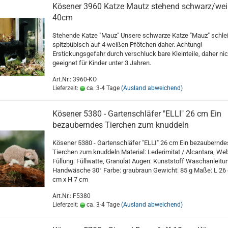
Kösener 3960 Katze Mautz stehend schwarz/we
40cm
Stehende Katze "Mauz" Unsere schwarze Katze "Mauz" schle
spitzbübisch auf 4 weißen Pfötchen daher. Achtung!
Erstickungsgefahr durch verschluck bare Kleinteile, daher nic
geeignet für Kinder unter 3 Jahren.
Art.Nr.: 3960-KO
Lieferzeit:
ca. 3-4 Tage
(Ausland abweichend)
Kösener 5380 - Gartenschläfer "ELLI" 26 cm Ein
bezauberndes Tierchen zum knuddeln
Kösener 5380 - Gartenschläfer "ELLI" 26 cm Ein bezaubernde
Tierchen zum knuddeln Material: Lederimitat / Alcantara, Web
Füllung: Füllwatte, Granulat Augen: Kunststoff Waschanleitun
Handwäsche 30° Farbe: graubraun Gewicht: 85 g Maße: L 26 
cm x H 7 cm
Art.Nr.: F5380
Lieferzeit:
ca. 3-4 Tage
(Ausland abweichend)