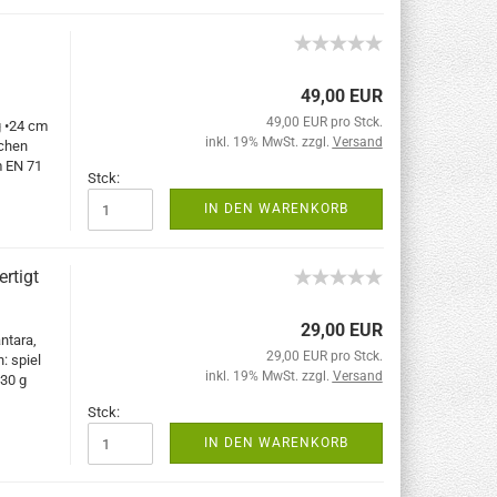
49,00 EUR
49,00 EUR pro Stck.
 •24 cm
inkl. 19% MwSt. zzgl.
Versand
ichen
m EN 71
Stck:
IN DEN WARENKORB
rtigt
29,00 EUR
ntara,
29,00 EUR pro Stck.
: spiel
inkl. 19% MwSt. zzgl.
Versand
30 g
Stck:
IN DEN WARENKORB