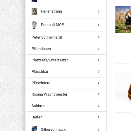
Perlenstrang
Perlmutt MOP
Peter Schnellhardt
Pillendosen
Platzset's/Untersetzer
Plüschbär
Plüschtiere
Rosina Wachtmeister
Schirme
Seifen
Silberschmuck