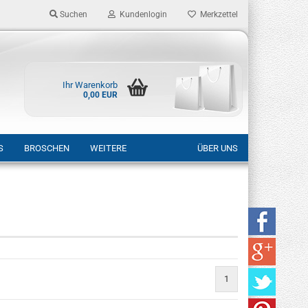
Suchen
Kundenlogin
Merkzettel
Ihr Warenkorb
0,00 EUR
S
BROSCHEN
WEITERE
ÜBER UNS
rstellen
rt vergessen?
1