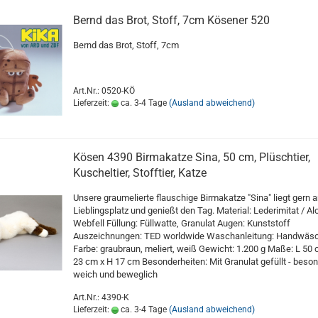
Bernd das Brot, Stoff, 7cm Kösener 520
Bernd das Brot, Stoff, 7cm
Art.Nr.: 0520-KÖ
Lieferzeit:
ca. 3-4 Tage
(Ausland abweichend)
Kösen 4390 Birmakatze Sina, 50 cm, Plüschtier,
Kuscheltier, Stofftier, Katze
Unsere graumelierte flauschige Birmakatze "Sina" liegt gern 
Lieblingsplatz und genießt den Tag. Material: Lederimitat / Al
Webfell Füllung: Füllwatte, Granulat Augen: Kunststoff
Auszeichnungen: TED worldwide Waschanleitung: Handwäsc
Farbe: graubraun, meliert, weiß Gewicht: 1.200 g Maße: L 50 
23 cm x H 17 cm Besonderheiten: Mit Granulat gefüllt - beso
weich und beweglich
Art.Nr.: 4390-K
Lieferzeit:
ca. 3-4 Tage
(Ausland abweichend)