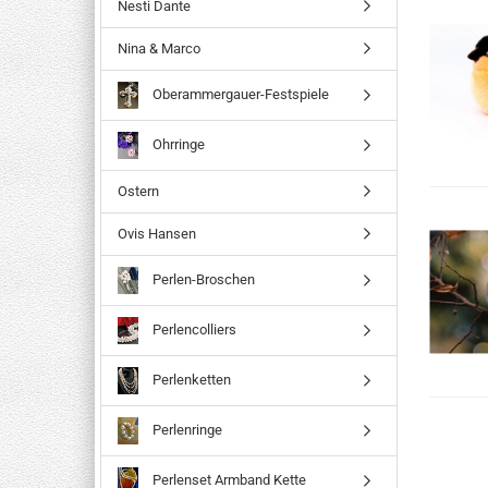
Nesti Dante
Nina & Marco
Oberammergauer-Festspiele
Ohrringe
Ostern
Ovis Hansen
Perlen-Broschen
Perlencolliers
Perlenketten
Perlenringe
Perlenset Armband Kette