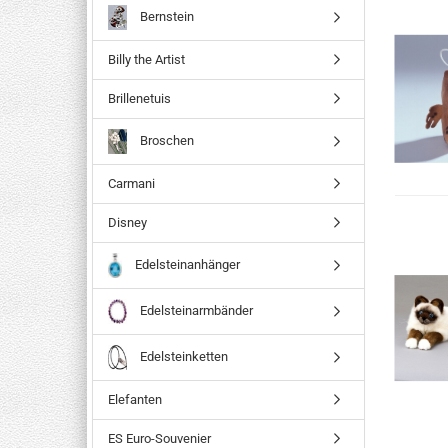
Bernstein
Billy the Artist
Brillenetuis
Broschen
Carmani
Disney
Edelsteinanhänger
Edelsteinarmbänder
Edelsteinketten
Elefanten
ES Euro-Souvenier