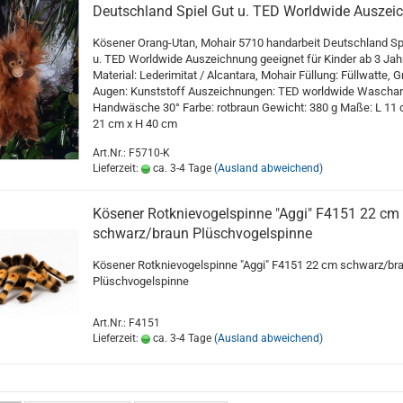
Deutschland Spiel Gut u. TED Worldwide Auszei
Kösener Orang-Utan, Mohair 5710 handarbeit Deutschland Sp
u. TED Worldwide Auszeichnung geeignet für Kinder ab 3 Jah
Material: Lederimitat / Alcantara, Mohair Füllung: Füllwatte, G
Augen: Kunststoff Auszeichnungen: TED worldwide Waschan
Handwäsche 30° Farbe: rotbraun Gewicht: 380 g Maße: L 11 
21 cm x H 40 cm
Art.Nr.: F5710-K
Lieferzeit:
ca. 3-4 Tage
(Ausland abweichend)
Kösener Rotknievogelspinne "Aggi" F4151 22 cm
schwarz/braun Plüschvogelspinne
Kösener Rotknievogelspinne "Aggi" F4151 22 cm schwarz/br
Plüschvogelspinne
Art.Nr.: F4151
Lieferzeit:
ca. 3-4 Tage
(Ausland abweichend)