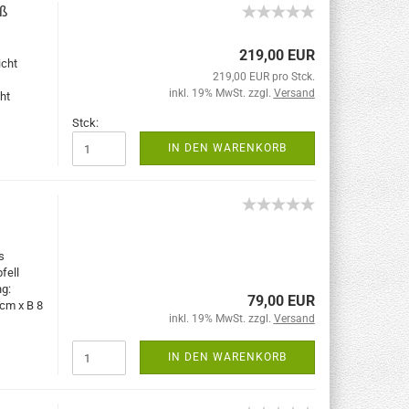
iß
219,00 EUR
icht
219,00 EUR pro Stck.
inkl. 19% MwSt. zzgl.
Versand
ht
Stck:
IN DEN WARENKORB
s
fell
g:
79,00 EUR
cm x B 8
inkl. 19% MwSt. zzgl.
Versand
IN DEN WARENKORB