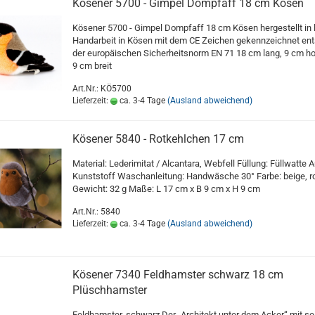
Kösener 5700 - Gimpel Dompfaff 18 cm Kösen
Kösener 5700 - Gimpel Dompfaff 18 cm Kösen hergestellt in l
Handarbeit in Kösen mit dem CE Zeichen gekennzeichnet ent
der europäischen Sicherheitsnorm EN 71 18 cm lang, 9 cm h
9 cm breit
Art.Nr.: KÖ5700
Lieferzeit:
ca. 3-4 Tage
(Ausland abweichend)
Kösener 5840 - Rotkehlchen 17 cm
Material: Lederimitat / Alcantara, Webfell Füllung: Füllwatte 
Kunststoff Waschanleitung: Handwäsche 30° Farbe: beige, r
Gewicht: 32 g Maße: L 17 cm x B 9 cm x H 9 cm
Art.Nr.: 5840
Lieferzeit:
ca. 3-4 Tage
(Ausland abweichend)
Kösener 7340 Feldhamster schwarz 18 cm
Plüschhamster
Feldhamster, schwarz Der „Architekt unter dem Acker“ mit s