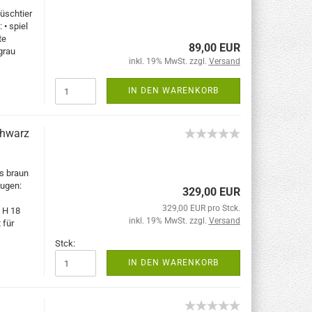
üschtier
 • spiel
te
89,00 EUR
grau
inkl. 19% MwSt. zzgl.
Versand
IN DEN WARENKORB
chwarz
s braun
Augen:
329,00 EUR
329,00 EUR pro Stck.
 H 18
inkl. 19% MwSt. zzgl.
Versand
 für
Stck:
IN DEN WARENKORB