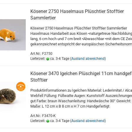
Kösener 2750 Haselmaus Plüschtier Stofftier
Sammlertier
Kösener 2750 Haselmaus Plüschtier Stofftier Sammlertier
Haselmaus Handarbeit aus Kösen •naturgetreue Nachbildung
lang, 6 cm hoch und 7 cm breit •Abwaschbar •mit dem CE Ze
gekennzeichnet entspricht der europäischen Sicherheitsnor
Art.Nr.: F2750
Lieferzeit:
ca. 3-4 Tage
(Ausland abweichend)
Kösener 3470 Igelchen Plüschigel 11cm handgefe
Stofftier
Produktinformationen zu Igelchen Material: Lederimitat / Alca
Webfell Füllung: Füllwatte Augen: Kunststoff Auszeichnungen
gut Farbe: braun Waschanleitung: Handwäsche 30° Gewicht: 
Maße: L 12 cm x B 8 cm x H 7 cm Handgefertigt
Art.Nr.: F3470-K
Lieferzeit:
ca. 3-4 Tage
(Ausland abweichend)