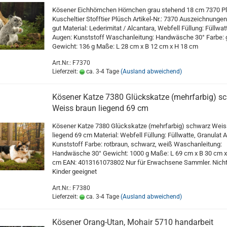
Kösener Eichhörnchen Hörnchen grau stehend 18 cm 7370 Pl
Kuscheltier Stofftier Plüsch Artikel-Nr.: 7370 Auszeichnungen:
gut Material: Lederimitat / Alcantara, Webfell Füllung: Füllwat
Augen: Kunststoff Waschanleitung: Handwäsche 30° Farbe: 
Gewicht: 136 g Maße: L 28 cm x B 12 cm x H 18 cm
Art.Nr.: F7370
Lieferzeit:
ca. 3-4 Tage
(Ausland abweichend)
Kösener Katze 7380 Glückskatze (mehrfarbig) s
Weiss braun liegend 69 cm
Kösener Katze 7380 Glückskatze (mehrfarbig) schwarz Weis
liegend 69 cm Material: Webfell Füllung: Füllwatte, Granulat 
Kunststoff Farbe: rotbraun, schwarz, weiß Waschanleitung:
Handwäsche 30° Gewicht: 1000 g Maße: L 69 cm x B 30 cm x
cm EAN: 4013161073802 Nur für Erwachsene Sammler. Nicht
Kinder geeignet
Art.Nr.: F7380
Lieferzeit:
ca. 3-4 Tage
(Ausland abweichend)
Kösener Orang-Utan, Mohair 5710 handarbeit