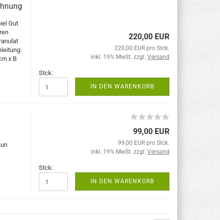
chnung
iel Gut
ren
220,00 EUR
ranulat
220,00 EUR pro Stck.
leitung:
inkl. 19% MwSt. zzgl.
Versand
cm x B
Stck:
IN DEN WARENKORB
99,00 EUR
99,00 EUR pro Stck.
aun
inkl. 19% MwSt. zzgl.
Versand
Stck:
IN DEN WARENKORB