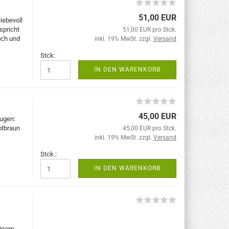
51,00 EUR
iebevoll
spricht
51,00 EUR pro Stck.
och und
inkl. 19% MwSt. zzgl.
Versand
Stck:
IN DEN WARENKORB
45,00 EUR
Augen:
otbraun
45,00 EUR pro Stck.
inkl. 19% MwSt. zzgl.
Versand
Stck.:
IN DEN WARENKORB
einem