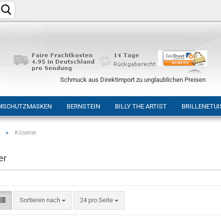
Schmuck aus Direktimport zu unglaublichen Preisen
MSCHUTZMASKEN
BERNSTEIN
BILLY THE ARTIST
BRILLENETUI
»
Kösener
Konto e
er
Passwo
Sortieren nach
24 pro Seite