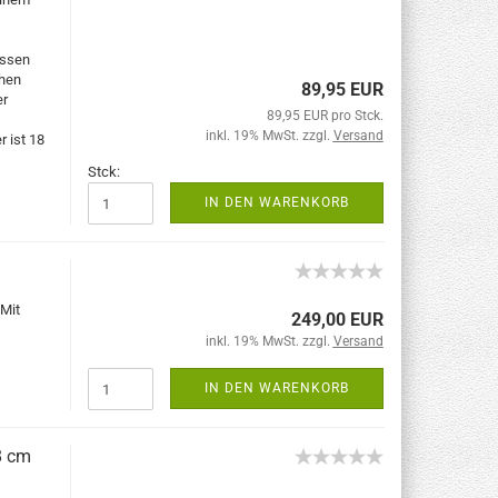
assen
chen
89,95 EUR
er
89,95 EUR pro Stck.
inkl. 19% MwSt. zzgl.
Versand
 ist 18
Stck:
IN DEN WARENKORB
 Mit
249,00 EUR
inkl. 19% MwSt. zzgl.
Versand
IN DEN WARENKORB
8 cm