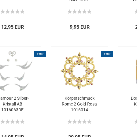
goldfarben...
12,95 EUR
9,95 EUR
TOP
TOP
amour 2 Silber-
Körperschmuck
Dos
Kristall AB
Rome 2 Gold-Rosa
K
1016063DE
1016014
rperschmuck...
Svarowski...