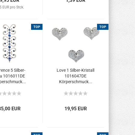
9,95 EUR
1,39 EUR
5 EUR pro Stck.
TOP
TOP
rence 5 Silber-
Love 1 Silber-Kristall
au 1016011DE
1016047DE
perschmuck...
Körperschmuck...
35,00 EUR
19,95 EUR