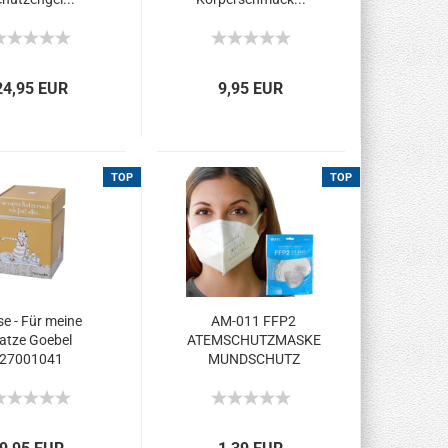
24,95 EUR
9,95 EUR
TOP
TOP
e - Für meine
AM-011 FFP2
atze Goebel
ATEMSCHUTZMASKE
27001041
MUNDSCHUTZ
ATEMMASKE...