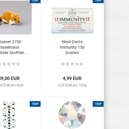
TOP
TOP
ösener 2750
Nesti Dante
Haselmaus
Immunity 150
htier Stofftier...
Gramm
Desinfektionsseife...
49,00 EUR
4,99 EUR
00 EUR pro Stck.
3,33 EUR pro 100g
TOP
TOP