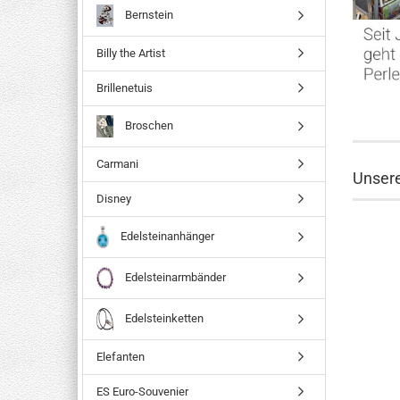
Bernstein
Billy the Artist
Brillenetuis
Broschen
Carmani
Unser
Disney
Edelsteinanhänger
Edelsteinarmbänder
Edelsteinketten
Elefanten
ES Euro-Souvenier