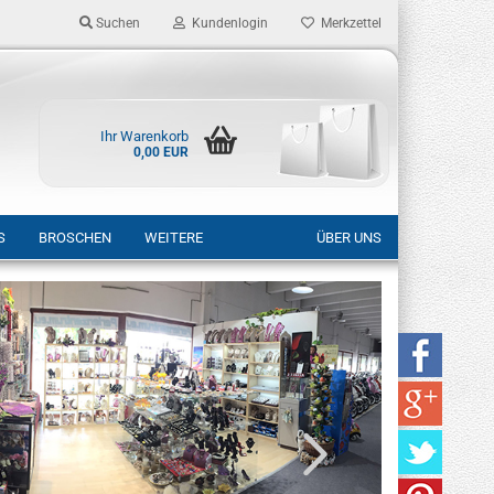
Suchen
Kundenlogin
Merkzettel
Ihr Warenkorb
0,00 EUR
S
BROSCHEN
WEITERE
ÜBER UNS
rstellen
rt vergessen?