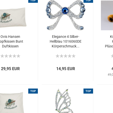
TOP
TOP
Ovis Hansen
Elegance 4 Silber-
K
opfkissen Bunt
Hellblau 1016060DE
Duftkissen
Körperschmuck...
Plüsc
Zirbenkissen...
29,95 EUR
14,95 EUR
49,
TOP
TOP