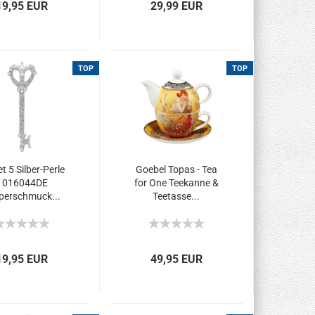
19,95 EUR
29,99 EUR
TOP
TOP
t 5 Silber-Perle
Goebel Topas - Tea
1016044DE
for One Teekanne &
perschmuck...
Teetasse...
19,95 EUR
49,95 EUR