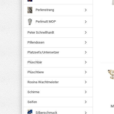
Perlenstrang
Perlmutt MOP
Peter Schnellhardt
Pillendosen
Platzset's/Untersetzer
Plüschbär
Plüschtiere
Rosina Wachtmeister
Schirme
Seifen
Mi
Silberschmuck