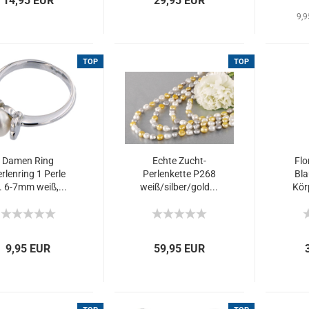
14,95 EUR
29,95 EUR
9,9
TOP
TOP
Damen Ring
Echte Zucht-
Flo
rlenring 1 Perle
Perlenkette P268
Bl
. 6-7mm weiß,...
weiß/silber/gold...
Kör
9,95 EUR
59,95 EUR