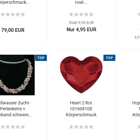
rperschmuck...
rosé...
Statt 9,95 EUR
Nur 4,95 EUR
79,00 EUR
9,9
TOP
TOP
ßwasser Zucht-
Heart 2 Rot
Hope
Perlenkette +
1016081DE
band schwere...
Körperschmuck
Kör
Makeup...