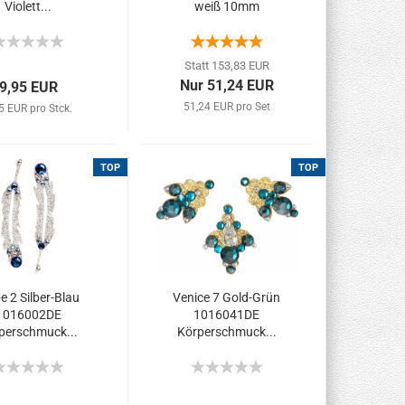
Violett...
weiß 10mm
verstellbar...
Statt 153,83 EUR
Nur 51,24 EUR
9,95 EUR
51,24 EUR pro Set
5 EUR pro Stck.
TOP
TOP
 2 Silber-Blau
Venice 7 Gold-Grün
1016002DE
1016041DE
perschmuck...
Körperschmuck...