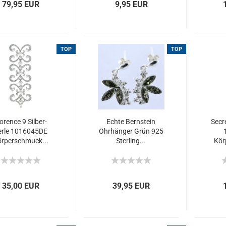
79,95 EUR
9,95 EUR
TOP
TOP
orence 9 Silber-
Echte Bernstein
Secre
erle 1016045DE
Ohrhänger Grün 925
rperschmuck...
Sterling...
Kör
35,00 EUR
39,95 EUR